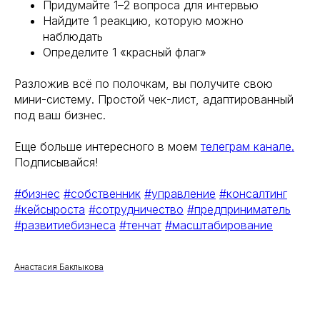
Придумайте 1–2 вопроса для интервью
Найдите 1 реакцию, которую можно
наблюдать
Определите 1 «красный флаг»
Разложив всё по полочкам, вы получите свою
мини-систему. Простой чек-лист, адаптированный
под ваш бизнес.
Еще больше интересного в моем
телеграм канале.
Подписывайся!
#бизнес
#собственник
#управление
#консалтинг
#кейсыроста
#сотрудничество
#предприниматель
#развитиебизнеса
#тенчат
#масштабирование
Анастасия Баклыкова